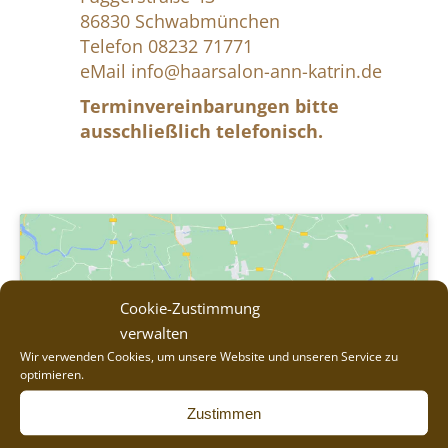
86830 Schwabmünchen
Telefon 08232 71771
eMail info@haarsalon-ann-katrin.de
Terminvereinbarungen bitte
ausschließlich telefonisch.
Cookie-Zustimmung
verwalten
Klicken Sie, um Marketing Cookies zu
Wir verwenden Cookies, um unsere Website und unseren Service zu
optimieren.
akzeptieren und diesen Inhalt zu aktivieren
Zustimmen